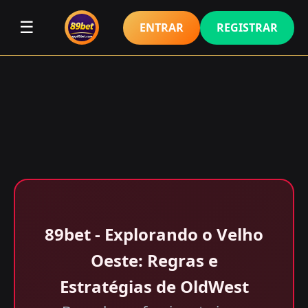
☰
ENTRAR
REGISTRAR
89bet - Explorando o Velho
Oeste: Regras e
Estratégias de OldWest