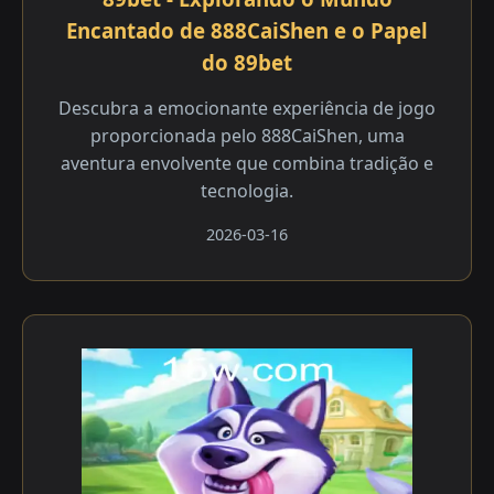
Encantado de 888CaiShen e o Papel
do 89bet
Descubra a emocionante experiência de jogo
proporcionada pelo 888CaiShen, uma
aventura envolvente que combina tradição e
tecnologia.
2026-03-16