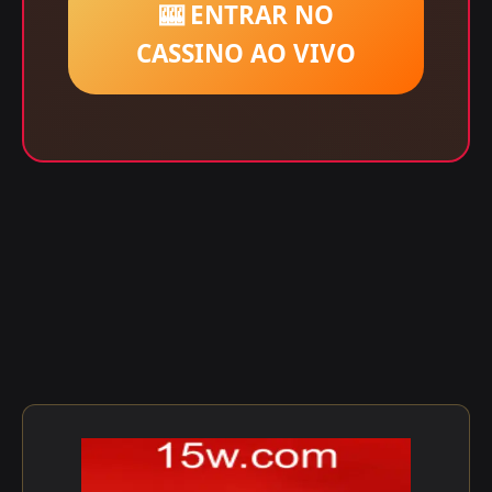
🎰 ENTRAR NO
CASSINO AO VIVO