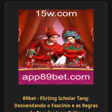
89bet - Flirting Scholar Tang:
Desvendando o Fascínio e as Regras