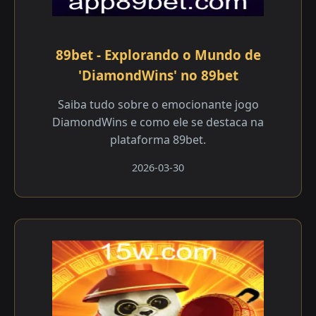
89bet - Explorando o Mundo de
'DiamondWins' no 89bet
Saiba tudo sobre o emocionante jogo
DiamondWins e como ele se destaca na
plataforma 89bet.
2026-03-30