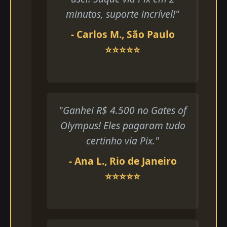
minutos, suporte incrível!"
- Carlos M., São Paulo
⭐⭐⭐⭐⭐
"Ganhei R$ 4.500 no Gates of
Olympus! Eles pagaram tudo
certinho via Pix."
- Ana L., Rio de Janeiro
⭐⭐⭐⭐⭐