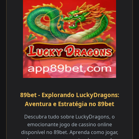
89bet - Explorando LuckyDragons:
Aventura e Estratégia no 89bet
Descubra tudo sobre LuckyDragons, o
emocionante jogo de cassino online
disponível no 89bet. Aprenda como jogar,