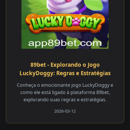
89bet - Explorando o Jogo
LuckyDoggy: Regras e Estratégias
Conheça o emocionante jogo LuckyDoggy e
como ele está ligado à plataforma 89bet,
explorando suas regras e estratégias.
2026-03-12