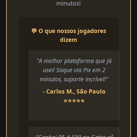
minutos!
💬 O que nossos jogadores
dizem
"A melhor plataforma que já
usei! Saque via Pix em 2
minutos, suporte incrível!"
- Carlos M., São Paulo
⭐⭐⭐⭐⭐