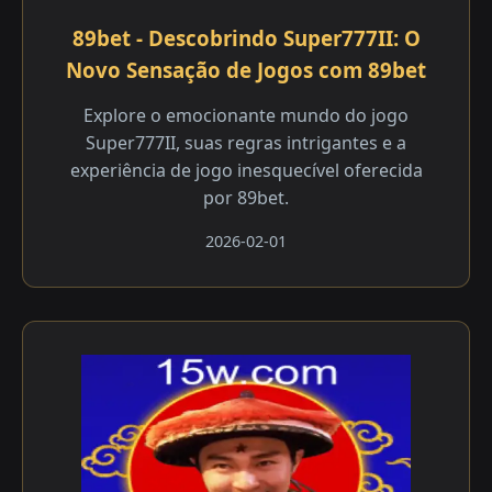
89bet - Descobrindo Super777II: O
Novo Sensação de Jogos com 89bet
Explore o emocionante mundo do jogo
Super777II, suas regras intrigantes e a
experiência de jogo inesquecível oferecida
por 89bet.
2026-02-01