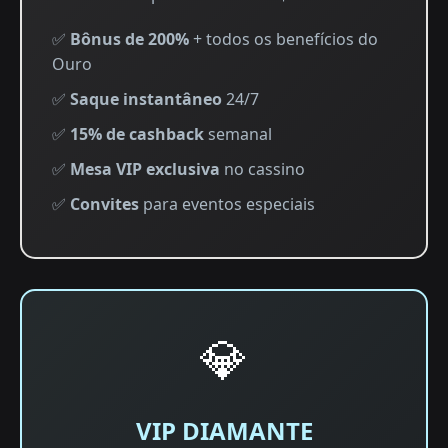
✅
Bônus de 200%
+ todos os benefícios do
Ouro
✅
Saque instantâneo
24/7
✅
15% de cashback
semanal
✅
Mesa VIP exclusiva
no cassino
✅
Convites
para eventos especiais
💎
VIP DIAMANTE