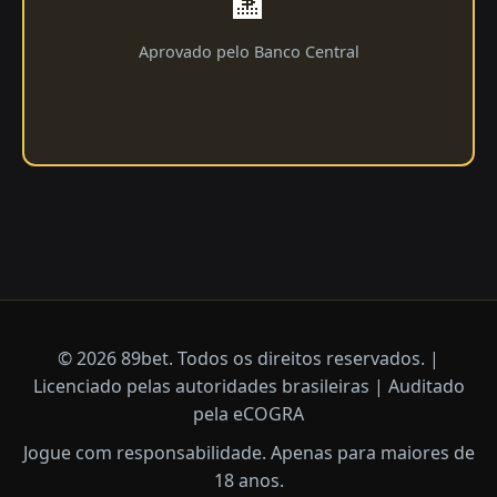
🏦
Aprovado pelo Banco Central
© 2026 89bet. Todos os direitos reservados. |
Licenciado pelas autoridades brasileiras | Auditado
pela eCOGRA
Jogue com responsabilidade. Apenas para maiores de
18 anos.