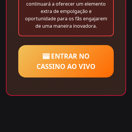
continuará a oferecer um elemento
extra de empolgação e
oportunidade para os fãs engajarem
de uma maneira inovadora.
🎰 ENTRAR NO
CASSINO AO VIVO