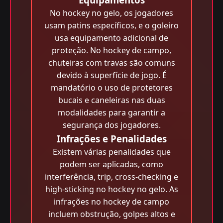
No hockey no gelo, os jogadores
usam patins específicos, e o goleiro
usa equipamento adicional de
proteção. No hockey de campo,
chuteiras com travas são comuns
devido à superfície de jogo. É
mandatório o uso de protetores
bucais e caneleiras nas duas
modalidades para garantir a
segurança dos jogadores.
Infrações e Penalidades
Existem várias penalidades que
podem ser aplicadas, como
interferência, trip, cross-checking e
high-sticking no hockey no gelo. As
infrações no hockey de campo
incluem obstrução, golpes altos e