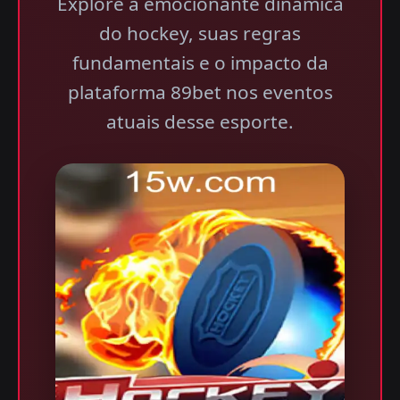
Explore a emocionante dinâmica
do hockey, suas regras
fundamentais e o impacto da
plataforma 89bet nos eventos
atuais desse esporte.