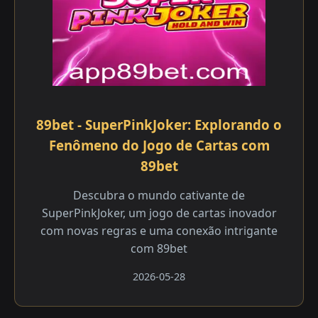
89bet - SuperPinkJoker: Explorando o
Fenômeno do Jogo de Cartas com
89bet
Descubra o mundo cativante de
SuperPinkJoker, um jogo de cartas inovador
com novas regras e uma conexão intrigante
com 89bet
2026-05-28