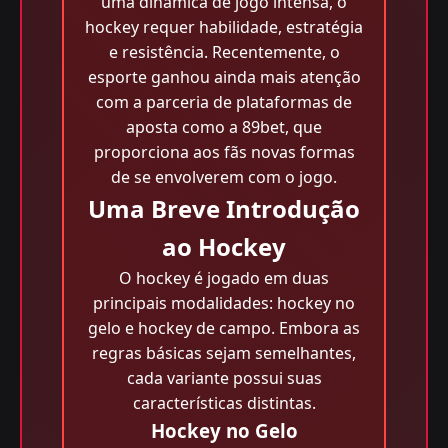
uma dinâmica de jogo intensa, o
hockey requer habilidade, estratégia
e resistência. Recentemente, o
esporte ganhou ainda mais atenção
com a parceria de plataformas de
aposta como a 89bet, que
proporciona aos fãs novas formas
de se envolverem com o jogo.
Uma Breve Introdução
ao Hockey
O hockey é jogado em duas
principais modalidades: hockey no
gelo e hockey de campo. Embora as
regras básicas sejam semelhantes,
cada variante possui suas
características distintas.
Hockey no Gelo