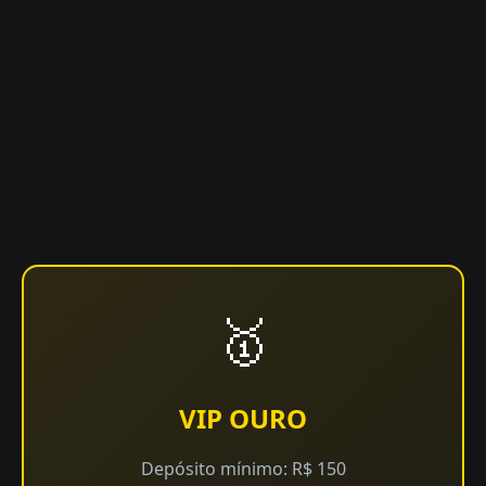
🥇
VIP OURO
Depósito mínimo: R$ 150