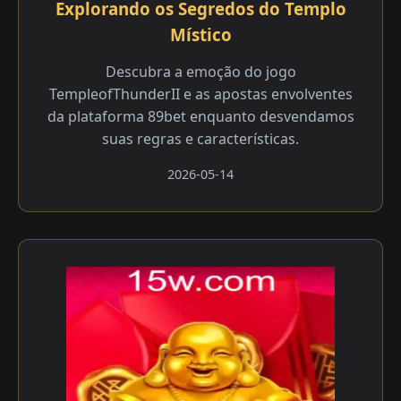
Explorando os Segredos do Templo
Místico
Descubra a emoção do jogo
TempleofThunderII e as apostas envolventes
da plataforma 89bet enquanto desvendamos
suas regras e características.
2026-05-14