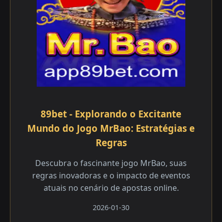
89bet - Explorando o Excitante
Mundo do Jogo MrBao: Estratégias e
Regras
Descubra o fascinante jogo MrBao, suas
regras inovadoras e o impacto de eventos
atuais no cenário de apostas online.
2026-01-30