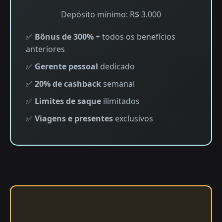
Depósito mínimo: R$ 3.000
✅
Bônus de 300%
+ todos os benefícios
anteriores
✅
Gerente pessoal
dedicado
✅
20% de cashback
semanal
✅
Limites de saque
ilimitados
✅
Viagens e presentes
exclusivos