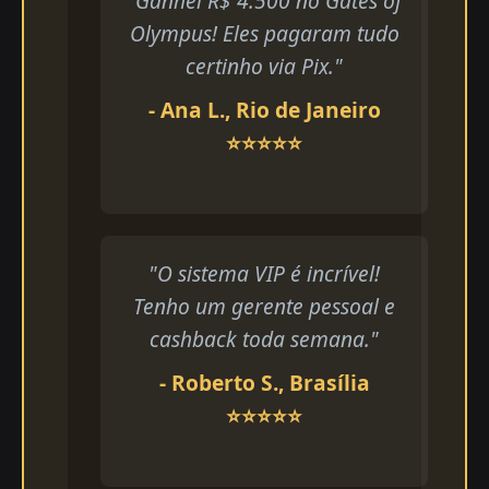
"Ganhei R$ 4.500 no Gates of
Olympus! Eles pagaram tudo
certinho via Pix."
- Ana L., Rio de Janeiro
⭐⭐⭐⭐⭐
"O sistema VIP é incrível!
Tenho um gerente pessoal e
cashback toda semana."
- Roberto S., Brasília
⭐⭐⭐⭐⭐