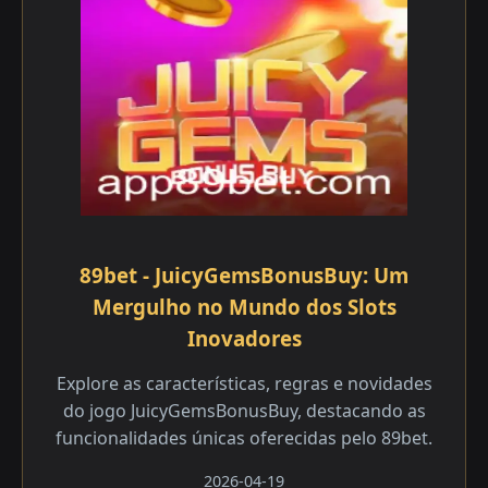
89bet - JuicyGemsBonusBuy: Um
Mergulho no Mundo dos Slots
Inovadores
Explore as características, regras e novidades
do jogo JuicyGemsBonusBuy, destacando as
funcionalidades únicas oferecidas pelo 89bet.
2026-04-19