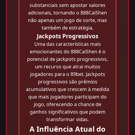
substanciais sem apostar valores
adicionais, tornando o 888CaiShen
não apenas um jogo de sorte, mas
também de estratégia.
Jackpots Progressivos
Uma das características mais
emocionantes do 888CaiShen é o
potencial de jackpots progressivos,
um recurso que atrai muitos
jogadores para o 89bet. Jackpots
progressivos são prêmios
acumulativos que crescem à medida
que mais jogadores participam do
jogo, oferecendo a chance de
ganhos significativos que podem
transformar vidas.
A Influência Atual do