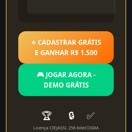
⭐ CADASTRAR GRÁTIS
E GANHAR R$ 1.500
🎮 JOGAR AGORA -
DEMO GRÁTIS
🏆
🔒
✅
Licença CIEJA
SSL 256-bit
eCOGRA