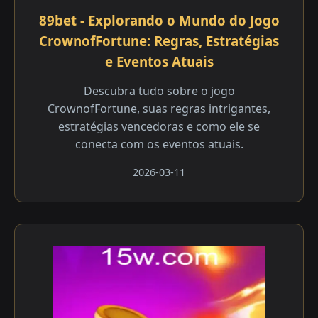
89bet - Explorando o Mundo do Jogo
CrownofFortune: Regras, Estratégias
e Eventos Atuais
Descubra tudo sobre o jogo
CrownofFortune, suas regras intrigantes,
estratégias vencedoras e como ele se
conecta com os eventos atuais.
2026-03-11