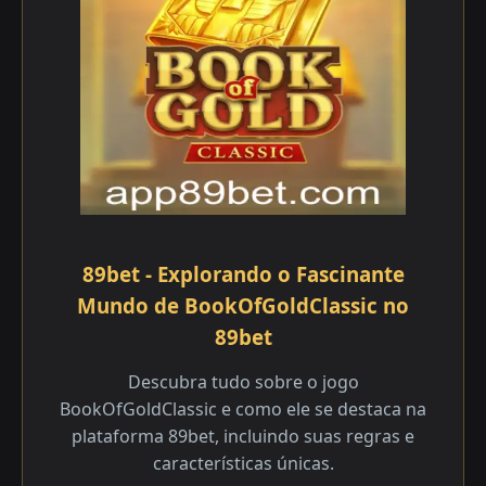
89bet - Explorando o Fascinante
Mundo de BookOfGoldClassic no
89bet
Descubra tudo sobre o jogo
BookOfGoldClassic e como ele se destaca na
plataforma 89bet, incluindo suas regras e
características únicas.