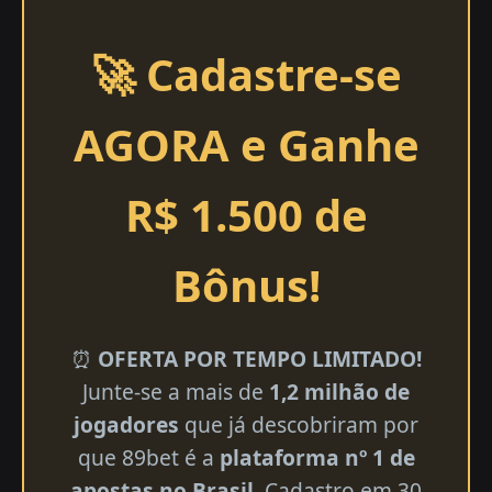
🚀 Cadastre-se
AGORA e Ganhe
R$ 1.500 de
Bônus!
⏰
OFERTA POR TEMPO LIMITADO!
Junte-se a mais de
1,2 milhão de
jogadores
que já descobriram por
que 89bet é a
plataforma nº 1 de
apostas no Brasil
. Cadastro em 30