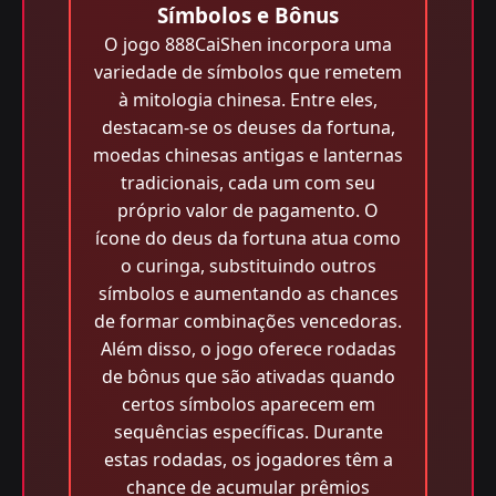
Símbolos e Bônus
O jogo 888CaiShen incorpora uma
variedade de símbolos que remetem
à mitologia chinesa. Entre eles,
destacam-se os deuses da fortuna,
moedas chinesas antigas e lanternas
tradicionais, cada um com seu
próprio valor de pagamento. O
ícone do deus da fortuna atua como
o curinga, substituindo outros
símbolos e aumentando as chances
de formar combinações vencedoras.
Além disso, o jogo oferece rodadas
de bônus que são ativadas quando
certos símbolos aparecem em
sequências específicas. Durante
estas rodadas, os jogadores têm a
chance de acumular prêmios