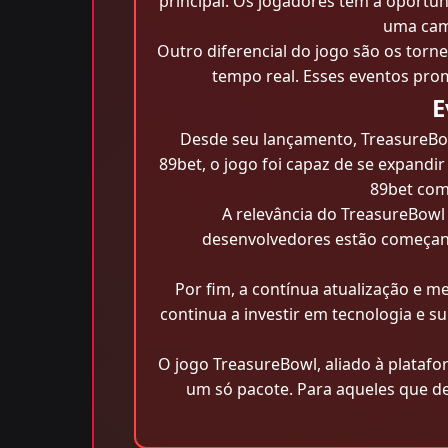
principal. Os jogadores têm a oportu
uma cama
Outro diferencial do jogo são os tor
tempo real. Esses eventos pro
E
Desde seu lançamento, TreasureBowl
89bet, o jogo foi capaz de se expand
89bet com
A relevância do TreasureBowl
desenvolvedores estão começand
Por fim, a contínua atualização e 
continua a investir em tecnologia e su
O jogo TreasureBowl, aliado à plataf
um só pacote. Para aqueles que d