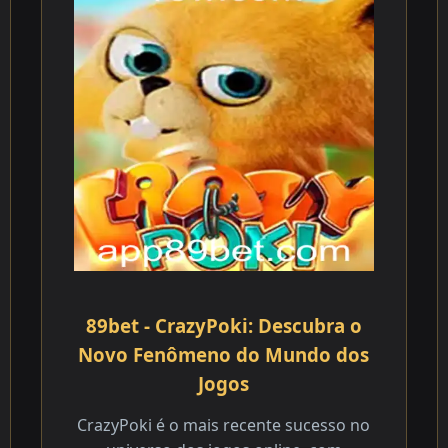
89bet - CrazyPoki: Descubra o
Novo Fenômeno do Mundo dos
Jogos
CrazyPoki é o mais recente sucesso no