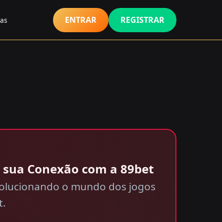
ENTRAR
REGISTRAR
ias
e sua Conexão com a 89bet
volucionando o mundo dos jogos
t.