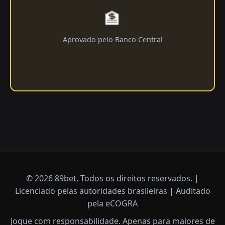
🏦
Aprovado pelo Banco Central
© 2026 89bet. Todos os direitos reservados. |
Licenciado pelas autoridades brasileiras | Auditado
pela eCOGRA
Jogue com responsabilidade. Apenas para maiores de