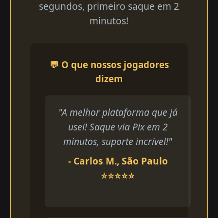
segundos, primeiro saque em 2
minutos!
💬 O que nossos jogadores
dizem
"A melhor plataforma que já
usei! Saque via Pix em 2
minutos, suporte incrível!"
- Carlos M., São Paulo
⭐⭐⭐⭐⭐