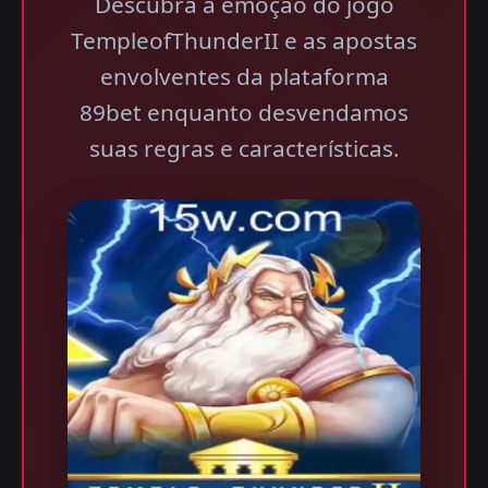
Descubra a emoção do jogo
TempleofThunderII e as apostas
envolventes da plataforma
89bet enquanto desvendamos
suas regras e características.