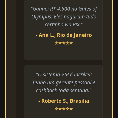
"Ganhei R$ 4.500 no Gates of
Olympus! Eles pagaram tudo
certinho via Pix."
- Ana L., Rio de Janeiro
⭐⭐⭐⭐⭐
"O sistema VIP é incrível!
Tenho um gerente pessoal e
cashback toda semana."
- Roberto S., Brasília
⭐⭐⭐⭐⭐