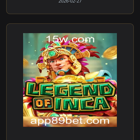
2026-02-27