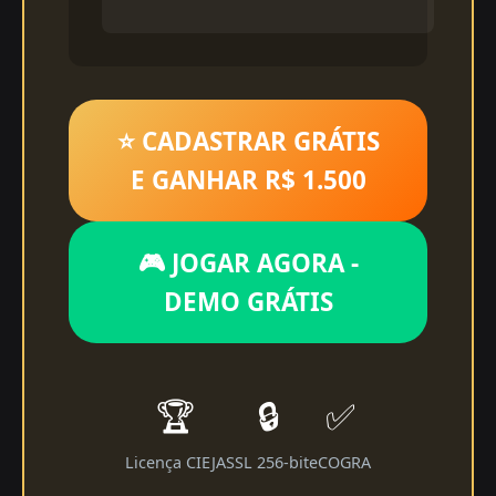
⭐ CADASTRAR GRÁTIS
E GANHAR R$ 1.500
🎮 JOGAR AGORA -
DEMO GRÁTIS
🏆
🔒
✅
Licença CIEJA
SSL 256-bit
eCOGRA