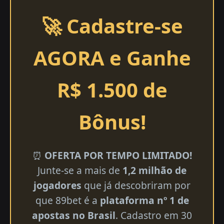
🚀 Cadastre-se
AGORA e Ganhe
R$ 1.500 de
Bônus!
⏰
OFERTA POR TEMPO LIMITADO!
Junte-se a mais de
1,2 milhão de
jogadores
que já descobriram por
que 89bet é a
plataforma nº 1 de
apostas no Brasil
. Cadastro em 30