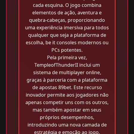
cada esquina. O jogo combina
elementos de ação, aventura e
quebra-cabeças, proporcionando
uma experiência imersiva para todos
qualquer que seja a plataforma de
escolha, be it consoles modernos ou
PCs potentes.
Pela primeira vez,
TempleofThunderII inclui um
sistema de multiplayer online,
graças à parceria com a plataforma
de apostas 89bet. Este recurso
inovador permite aos jogadores não
apenas competir uns com os outros,
mas também apostar em seus
próprios desempenhos,
introduzindo uma nova camada de
estratégia e emoção ao jogo.