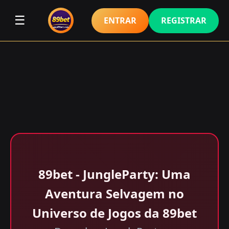
☰
ENTRAR
REGISTRAR
89bet - JungleParty: Uma
Aventura Selvagem no
Universo de Jogos da 89bet