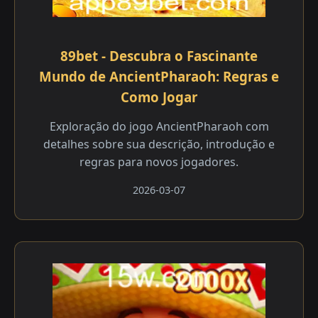
89bet - Descubra o Fascinante
Mundo de AncientPharaoh: Regras e
Como Jogar
Exploração do jogo AncientPharaoh com
detalhes sobre sua descrição, introdução e
regras para novos jogadores.
2026-03-07