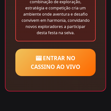
combinação de exploração,
estratégia e competição cria um
ambiente onde aventura e desafio
convivem em harmonia, convidando
novos exploradores a participar
desta festa na selva.
🎰 ENTRAR NO
CASSINO AO VIVO