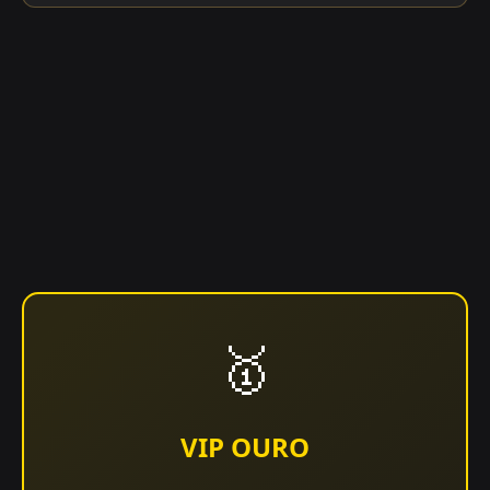
🥇
VIP OURO