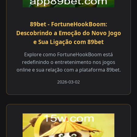
89bet - FortuneHookBoom:
Descobrindo a Emoção do Novo Jogo
e Sua Ligação com 89bet
Explore como FortuneHookBoom está
redefinindo o entretenimento nos jogos
online e sua relação com a plataforma 89bet.
2026-03-02