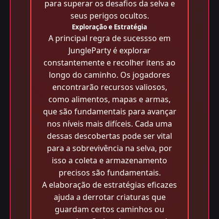
para superar os desafios da selva e
seus perigos ocultos.
Exploração e Estratégia
A principal regra de sucessso em
JungleParty é explorar
constantemente e recolher itens ao
longo do caminho. Os jogadores
encontrarão recursos valiosos,
como alimentos, mapas e armas,
que são fundamentais para avançar
nos níveis mais difíceis. Cada uma
dessas descobertas pode ser vital
para a sobrevivência na selva, por
isso a coleta e armazenamento
precisos são fundamentais.
A elaboração de estratégias eficazes
ajuda a derrotar criaturas que
guardam certos caminhos ou