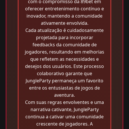
com o compromisso da 89bet em
oferecer entretenimento contínuo e
inovador, mantendo a comunidade
ativamente envolvida.
Cada atualização é cuidadosamente
projetada para incorporar
feedbacks da comunidade de
jogadores, resultando em melhorias
que refletem as necessidades e
desejos dos usuários. Este processo
colaborativo garante que
JungleParty permaneça um favorito
entre os entusiastas de jogos de
aventura.
Com suas regras envolventes e uma
narrativa cativante, JungleParty
continua a cativar uma comunidade
crescente de jogadores. A