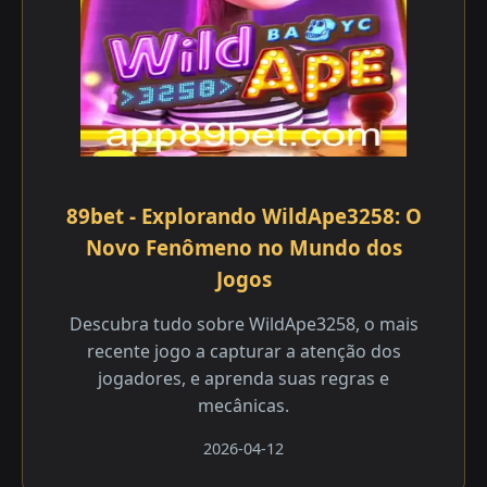
89bet - Explorando WildApe3258: O
Novo Fenômeno no Mundo dos
Jogos
Descubra tudo sobre WildApe3258, o mais
recente jogo a capturar a atenção dos
jogadores, e aprenda suas regras e
mecânicas.
2026-04-12