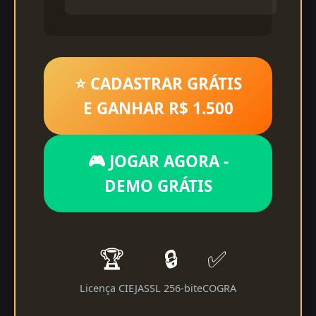
⭐ CADASTRAR GRÁTIS
E GANHAR R$ 1.500
🎮 JOGAR AGORA -
DEMO GRÁTIS
🏆
🔒
✅
Licença CIEJA
SSL 256-bit
eCOGRA