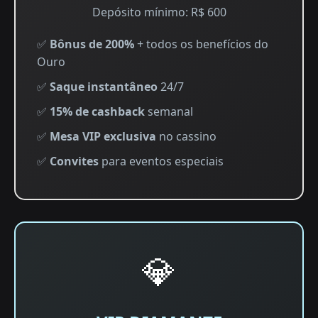
Depósito mínimo: R$ 600
✅
Bônus de 200%
+ todos os benefícios do
Ouro
✅
Saque instantâneo
24/7
✅
15% de cashback
semanal
✅
Mesa VIP exclusiva
no cassino
✅
Convites
para eventos especiais
💎