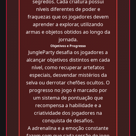
segredos. Cada criatura possui
níveis diferentes de poder e
fraquezas que os jogadores devem
aprender a explorar, utilizando
armas e objetos obtidos ao longo da
jornada.
Objetivos e Progresso
JungleParty desafia os jogadores a
alcançar objetivos distintos em cada
nível, como recuperar artefatos
especiais, desvendar mistérios da
selva ou derrotar chefões ocultos. O
progresso no jogo é marcado por
um sistema de pontuação que
recompensa a habilidade e a
criatividade dos jogadores na
conquista de desafios.
A adrenalina e a emoção constante
fazem com que cada sessão de jogo