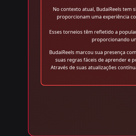
No contexto atual, BudaiReels tem 
proporcionam uma experiência co
Esses torneios têm refletido a popu
proporcionando um
BudaiReels marcou sua presença como
suas regras fáceis de aprender e po
Através de suas atualizações contínua