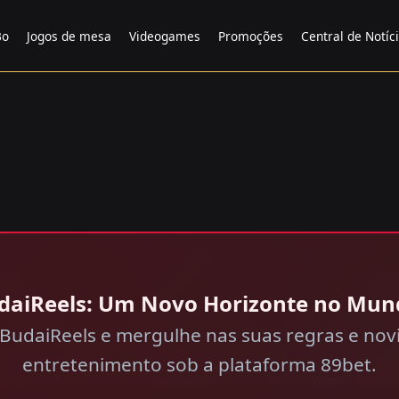
Bo
Jogos de mesa
Videogames
Promoções
Central de Notíc
udaiReels: Um Novo Horizonte no Mund
o BudaiReels e mergulhe nas suas regras e no
entretenimento sob a plataforma 89bet.